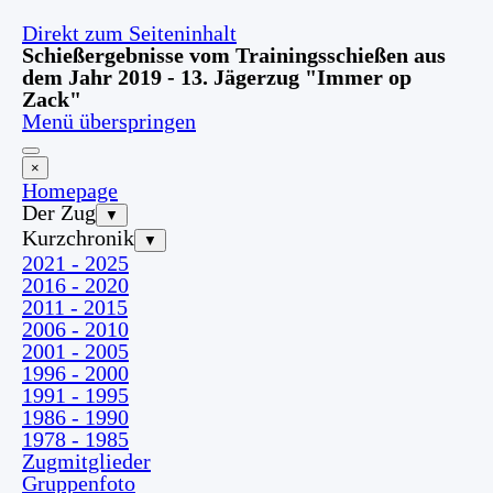
Direkt zum Seiteninhalt
Schießergebnisse vom Trainingsschießen aus
dem Jahr 2019 - 13. Jägerzug "Immer op
Zack"
Menü überspringen
×
Homepage
Der Zug
▼
Kurzchronik
▼
2021 - 2025
2016 - 2020
2011 - 2015
2006 - 2010
2001 - 2005
1996 - 2000
1991 - 1995
1986 - 1990
1978 - 1985
Zugmitglieder
Gruppenfoto