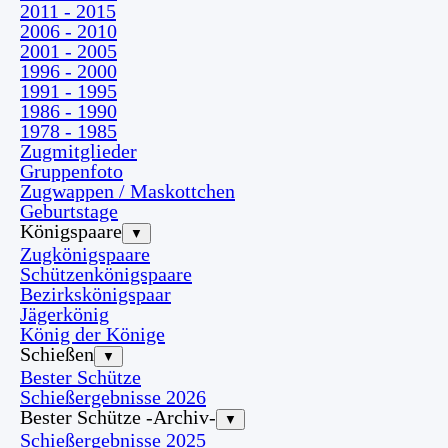
2011 - 2015
2006 - 2010
2001 - 2005
1996 - 2000
1991 - 1995
1986 - 1990
1978 - 1985
Zugmitglieder
Gruppenfoto
Zugwappen / Maskottchen
Geburtstage
Königspaare
▼
Zugkönigspaare
Schützenkönigspaare
Bezirkskönigspaar
Jägerkönig
König der Könige
Schießen
▼
Bester Schütze
Schießergebnisse 2026
Bester Schütze -Archiv-
▼
Schießergebnisse 2025