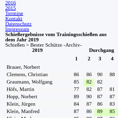
2016
2015
Termine
Kontakt
Datenschutz
Impressum
Schießergebnisse vom Trainingsschießen aus
dem Jahr 2019
Schießen > Bester Schütze -Archiv-
2019
Durchgang
1
2
3
4
Brauer, Norbert
Clemens, Christian
86
86
90
88
Graumann, Wolfgang
85
82
82
Höfs, Martin
77
82
87
81
Hopp, Norbert
89
90
87
87
Klein, Jürgen
84
87
86
83
Klein, Manfred
87
86
89
85