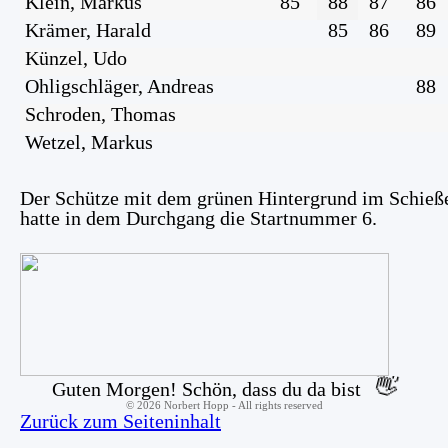
Klein, Markus
85
88
87
86
Krämer, Harald
85
86
89
Künzel, Udo
Ohligschläger, Andreas
88
Schroden, Thomas
Wetzel, Markus
Der Schütze mit dem grünen Hintergrund im Schieß
hatte in dem Durchgang die Startnummer 6.
👋
Guten Morgen! Schön, dass du da bist
©
2026
Norbert Hopp - All rights reserved
Zurück zum Seiteninhalt